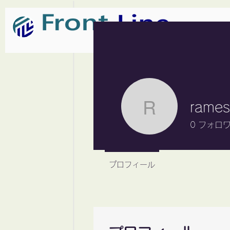
rames
rameshfr
0
フォロ
プロフィール