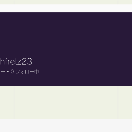
Home
hfretz23
etz23
ワー
0
フォロー中