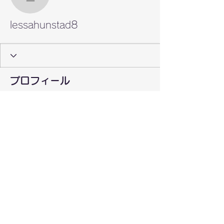
lessahunstad8
lessahunstad8
プロフィール
登録日： 2022年6月30日
表示する内容はまだあり
ません
このサイト会員が自己紹介を追加する
と、ここに表示されます。